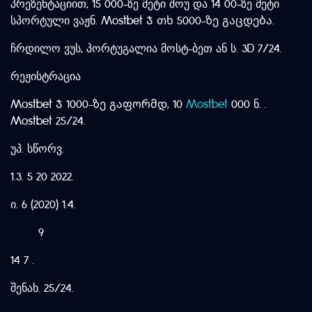
პრეზენტაციით, 15 000-ზე მეტი შოუ და 14 00-ზე მეტი
სპორტული ვაჟნ. Mostbet Ჯ თხ 5000-ზე გაცდება.
ჩრდილო ვუს, პორტუგალია მოსტ-ბეთ ან ს. 3D 7/24.
რეჟისტრაცია
Mostbet Ჯ 1000-ზე გაფორმდ, 10
Mostbet
000 ნ. .
Mostbet 25/24.
უპ. სწორვ.
1.3. 5 20 2022.
ი. 6 (2020) 1.4.
9
14 7 .
შენახ. 25/24.