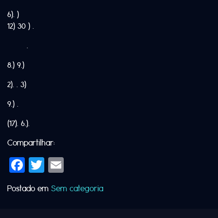
6). )
12) 30 ) .
.
8.) 9.)
2). . 3)
9.) .
(17). 6.).
Compartilhar:
Facebook
Twitter
Email
Postado em
Sem categoria