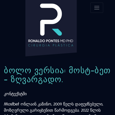
ბოლო ვერსია: მოსტ-ბეთ
– ზღვარგადო.
კონტექსტში
Mostbet ონლაინ კაზინო, 2009 წელს დაფუძნებული,
მოზღვრული გარიყხენით წარმოდგება. 2022 წლის