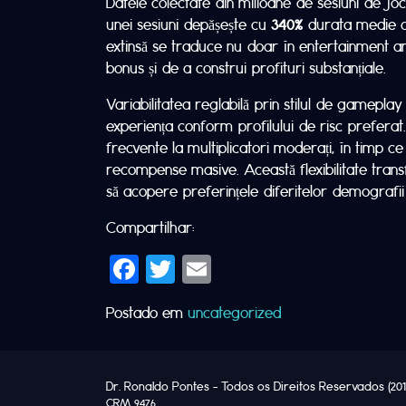
Datele colectate din milioane de sesiuni de jo
unei sesiuni depășește cu
340%
durata medie a 
extinsă se traduce nu doar în entertainment ampl
bonus și de a construi profituri substanțiale.
Variabilitatea reglabilă prin stilul de gameplay 
experiența conform profilului de risc preferat
frecvente la multiplicatori moderați, în timp c
recompense masive. Această flexibilitate trans
să acopere preferințele diferitelor demografii
Compartilhar:
Facebook
Twitter
Email
Postado em
uncategorized
Dr. Ronaldo Pontes
- Todos os Direitos Reservados (201
CRM 9476