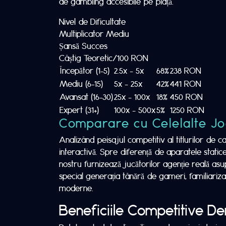
de gambling accesibile pe piață.
Nivel de Dificultate
Multiplicator Mediu
Șansă Succes
Câștig Teoretic/100 RON
Începător (1-5)
2.5x – 5x
68%
238 RON
Mediu (6-15)
5x – 25x
42%
441 RON
Avansat (16-30)
25x – 100x
18%
450 RON
Expert (31+)
100x – 500x
5%
1250 RON
Comparare cu Celelalte Jo
Analizând peisajul competitiv al titlurilor de c
interactivă. Spre diferență de aparatele statice
nostru furnizează jucătorilor agenție reală asu
special generația tânără de gameri, familiariz
moderne.
Beneficiile Competitive D