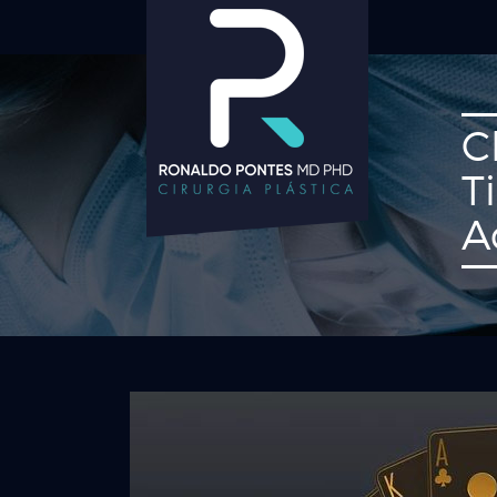
C
T
A