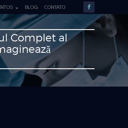
ENTOS
BLOG
CONTATO
ul Complet al
imaginează