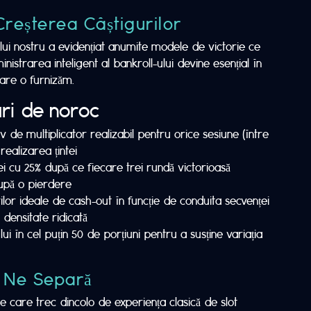
reșterea Câștigurilor
ului nostru a evidențiat anumite modele de victorie ce
nistrarea inteligent al bankroll-ului devine esențial în
 care o furnizăm.
ri de noroc
v de multiplicator realizabil pentru orice sesiune (între
realizarea țintei
 cu 25% după ce fiecare trei rundă victorioasă
după o pierdere
or ideale de cash-out în funcție de conduita secvenței
 densitate ridicată
ui în cel puțin 50 de porțiuni pentru a susține variația
e Ne Separă
re care trec dincolo de experiența clasică de slot