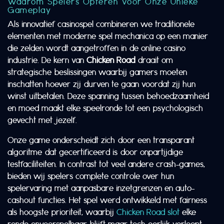
Waarom Spelers Opteren Voor Onze Unieke
Gameplay
Als innovatief casinospel combineren we traditionele
elementen met moderne spel mechanica op een manier
die zelden wordt aangetroffen in de online casino
industrie. De kern van
Chicken Road
draait om
strategische beslissingen waarbij gamers moeten
inschatten hoever zij durven te gaan voordat zij hun
winst uitbetalen. Deze spanning tussen behoedzaamheid
en moed maakt elke speelronde tot een psychologisch
gevecht met jezelf.
Onze game onderscheidt zich door een transparant
algoritme dat gecertificeerd is door onpartijdige
testfaciliteiten. In contrast tot veel andere crash-games,
bieden wij spelers complete controle over hun
spelervaring met aanpasbare inzetgrenzen en auto-
cashout functies. Het spel werd ontwikkeld met fairness
als hoogste prioriteit, waarbij
Chicken Road slot
elke
ronde onvoorspelbaar blijft maar toch eerlijk verloopt