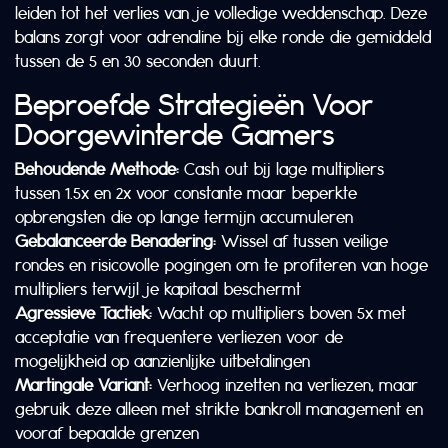
leiden tot het verlies van je volledige weddenschap. Deze
balans zorgt voor adrenaline bij elke ronde die gemiddeld
tussen de 5 en 30 seconden duurt.
Beproefde Strategieën Voor
Doorgewinterde Gamers
Behoudende Methode:
Cash out bij lage multipliers
tussen 1.5x en 2x voor constante maar beperkte
opbrengsten die op lange termijn accumuleren
Gebalanceerde Benadering:
Wissel af tussen veilige
rondes en risicovolle pogingen om te profiteren van hoge
multipliers terwijl je kapitaal beschermt
Agressieve Tactiek:
Wacht op multipliers boven 5x met
acceptatie van frequentere verliezen voor de
mogelijkheid op aanzienlijke uitbetalingen
Martingale Variant:
Verhoog inzetten na verliezen, maar
gebruik deze alleen met strikte bankroll management en
vooraf bepaalde grenzen