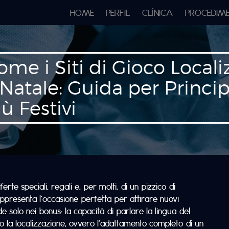
HOME
PERFIL
CLÍNICA
PROCEDIM
ome i Siti di Gioco Local
l Natale: Guida per Princi
iù Festivi
rte speciali, regali e, per molti, di un pizzico di
appresenta l’occasione perfetta per attirare nuovi
e solo nei bonus: la capacità di parlare la lingua del
co la localizzazione, ovvero l’adattamento completo di un