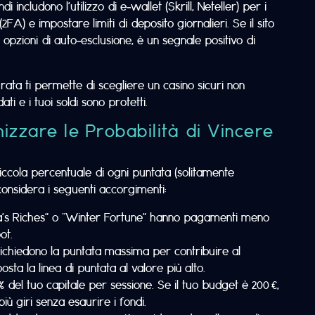
includono l’utilizzo di e‑wallet (Skrill, Neteller) per i
(2FA) e impostare limiti di deposito giornalieri. Se il sito
opzioni di auto‑esclusione, è un segnale positivo di
turata ti permette di scegliere un casino sicuri non
ti e i tuoi soldi sono protetti.
zzare le Probabilità di Vincere
iccola percentuale di ogni puntata (solitamente
 considera i seguenti accorgimenti:
a’s Riches” o “Winter Fortune” hanno pagamenti meno
ot.
richiedono la puntata massima per contribuire al
sta la linea di puntata al valore più alto.
% del tuo capitale per sessione. Se il tuo budget è 200 €,
iù giri senza esaurire i fondi.