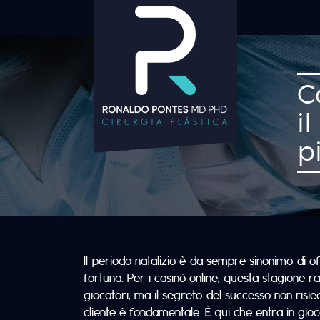
C
i
p
Il periodo natalizio è da sempre sinonimo di offe
fortuna. Per i casinò online, questa stagione r
giocatori, ma il segreto del successo non risied
cliente è fondamentale. È qui che entra in gio