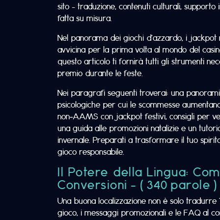
sito – traduzione, contenuti culturali, suppor
fatta su misura.
Nel panorama dei giochi d’azzardo, i jackpot n
avvicina per la prima volta al mondo del casi
questo articolo ti fornirà tutti gli strumenti n
premio durante le feste.
Nei paragrafi seguenti troverai: una panoramica
psicologiche per cui le scommesse aumentano a d
non‑AAMS con jackpot festivi, consigli per ver
una guida alle promozioni natalizie e un tutor
invernale. Preparati a trasformare il tuo spirit
gioco responsabile.
Il Potere della Lingua: Co
Conversioni – ( 340 parole )
Una buona localizzazione non è solo tradurre “B
gioco, i messaggi promozionali e le FAQ al co