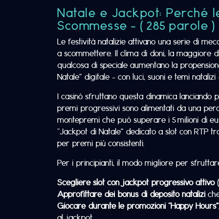
Natale e Jackpot: Perché le
Scommesse – ( 285 parole )
Le festività natalizie attivano una serie di me
a scommettere. Il clima di doni, la maggiore dis
qualcosa di speciale aumentano la propensione 
Natale” digitale – con luci, suoni e temi natali
I casinò sfruttano questa dinamica lanciando p
premi progressivi sono alimentati da una perce
montepremi che può superare i 5 milioni di eu
“Jackpot di Natale” dedicato a slot con RTP tra 
per premi più consistenti.
Per i principianti, il modo migliore per sfrutta
Scegliere slot con jackpot progressivo attivo
(
Approfittare dei bonus di deposito natalizi
che 
Giocare durante le promozioni “Happy Hours”
al jackpot.