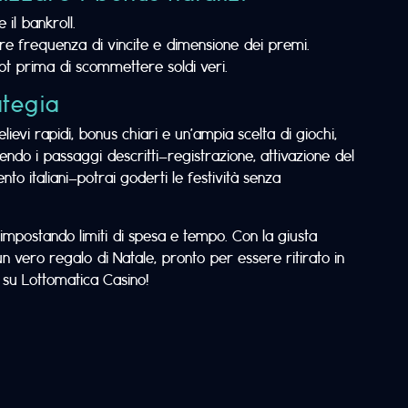
 il bankroll.
iare frequenza di vincite e dimensione dei premi.
ot prima di scommettere soldi veri.
ategia
lievi rapidi, bonus chiari e un’ampia scelta di giochi,
endo i passaggi descritti—registrazione, attivazione del
to italiani—potrai goderti le festività senza
mpostando limiti di spesa e tempo. Con la giusta
n vero regalo di Natale, pronto per essere ritirato in
 su Lottomatica Casino!