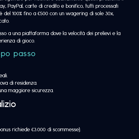
y, PayPal, carte di credito e bonifico, tutti processati
o è del 100% fino a €500 con un wagering di sole 30x,
cato.
so a una piattaforma dove la velocità dei prelievi e la
rienza di gioco.
opo passo
ali.
ova di residenza.
r una maggiore sicurezza.
lizio
 bonus richiede €3.000 di scommesse).