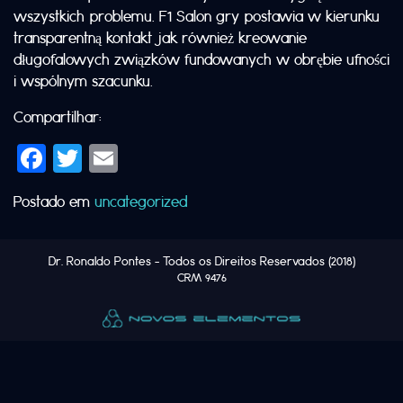
wszystkich problemu. F1 Salon gry postawia w kierunku
transparentną kontakt jak również kreowanie
długofalowych związków fundowanych w obrębie ufności
i wspólnym szacunku.
Compartilhar:
Facebook
Twitter
Email
Postado em
uncategorized
Dr. Ronaldo Pontes
- Todos os Direitos Reservados (2018)
CRM 9476