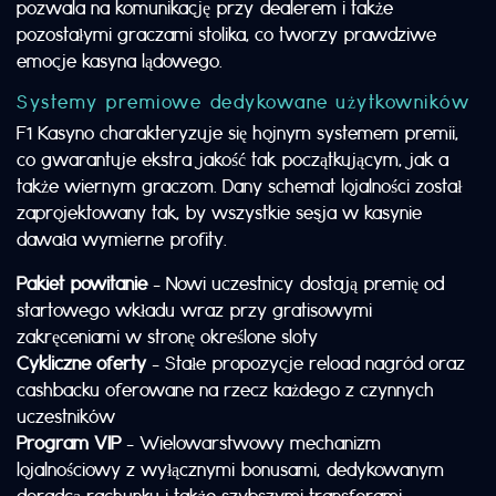
pozwala na komunikację przy dealerem i także
pozostałymi graczami stolika, co tworzy prawdziwe
emocje kasyna lądowego.
Systemy premiowe dedykowane użytkowników
F1 Kasyno charakteryzuje się hojnym systemem premii,
co gwarantuje ekstra jakość tak początkującym, jak a
także wiernym graczom. Dany schemat lojalności został
zaprojektowany tak, by wszystkie sesja w kasynie
dawała wymierne profity.
Pakiet powitanie
– Nowi uczestnicy dostają premię od
startowego wkładu wraz przy gratisowymi
zakręceniami w stronę określone sloty
Cykliczne oferty
– Stałe propozycje reload nagród oraz
cashbacku oferowane na rzecz każdego z czynnych
uczestników
Program VIP
– Wielowarstwowy mechanizm
lojalnościowy z wyłącznymi bonusami, dedykowanym
doradcą rachunku i także szybszymi transferami