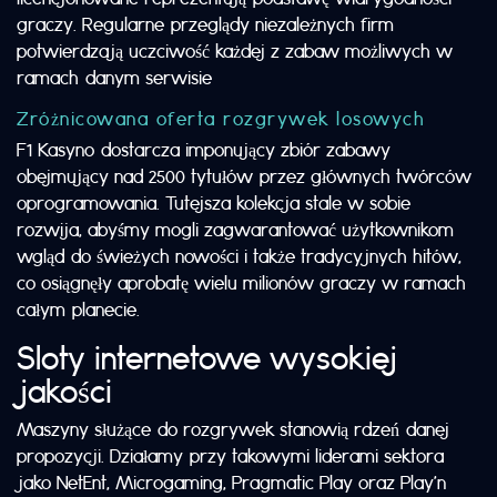
graczy. Regularne przeglądy niezależnych firm
potwierdzają uczciwość każdej z zabaw możliwych w
ramach danym serwisie
Zróżnicowana oferta rozgrywek losowych
F1 Kasyno dostarcza imponujący zbiór zabawy
obejmujący nad 2500 tytułów przez głównych twórców
oprogramowania. Tutejsza kolekcja stale w sobie
rozwija, abyśmy mogli zagwarantować użytkownikom
wgląd do świeżych nowości i także tradycyjnych hitów,
co osiągnęły aprobatę wielu milionów graczy w ramach
całym planecie.
Sloty internetowe wysokiej
jakości
Maszyny służące do rozgrywek stanowią rdzeń danej
propozycji. Działamy przy takowymi liderami sektora
jako NetEnt, Microgaming, Pragmatic Play oraz Play’n