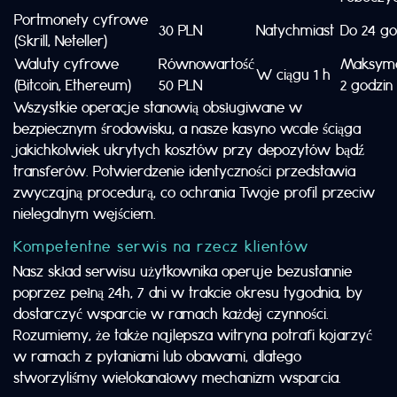
Portmonety cyfrowe
30 PLN
Natychmiast
Do 24 go
(Skrill, Neteller)
Waluty cyfrowe
Równowartość
Maksyma
W ciągu 1 h
(Bitcoin, Ethereum)
50 PLN
2 godzin
Wszystkie operacje stanowią obsługiwane w
bezpiecznym środowisku, a nasze kasyno wcale ściąga
jakichkolwiek ukrytych kosztów przy depozytów bądź
transferów. Potwierdzenie identyczności przedstawia
zwyczajną procedurą, co ochrania Twoje profil przeciw
nielegalnym wejściem.
Kompetentne serwis na rzecz klientów
Nasz skład serwisu użytkownika operuje bezustannie
poprzez pełną 24h, 7 dni w trakcie okresu tygodnia, by
dostarczyć wsparcie w ramach każdej czynności.
Rozumiemy, że także najlepsza witryna potrafi kojarzyć
w ramach z pytaniami lub obawami, dlatego
stworzyliśmy wielokanałowy mechanizm wsparcia.