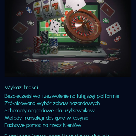
Wykaz treści
Bezpieczeństwo i zezwolenie na tutejszej platformie
Zróżnicowana wybór zabaw hazardowych
Schematy nagrodowe dla użytkowników
Metody transakcji dostępne w kasynie
Fachowe pomoc na rzecz klientów