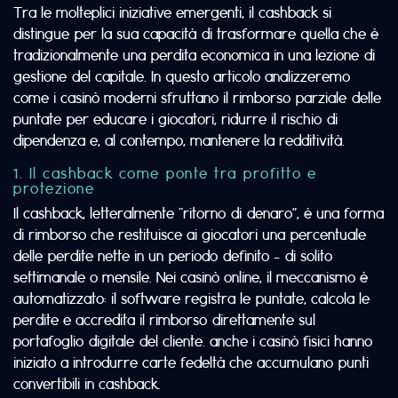
Tra le molteplici iniziative emergenti, il cashback si
distingue per la sua capacità di trasformare quella che è
tradizionalmente una perdita economica in una lezione di
gestione del capitale. In questo articolo analizzeremo
come i casinò moderni sfruttano il rimborso parziale delle
puntate per educare i giocatori, ridurre il rischio di
dipendenza e, al contempo, mantenere la redditività.
1. Il cashback come ponte tra profitto e
protezione
Il cashback, letteralmente “ritorno di denaro”, è una forma
di rimborso che restituisce ai giocatori una percentuale
delle perdite nette in un periodo definito – di solito
settimanale o mensile. Nei casinò online, il meccanismo è
automatizzato: il software registra le puntate, calcola le
perdite e accredita il rimborso direttamente sul
portafoglio digitale del cliente. anche i casinò fisici hanno
iniziato a introdurre carte fedeltà che accumulano punti
convertibili in cashback.