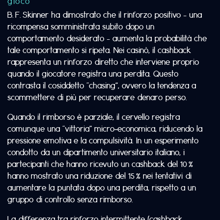
gioco
B. F. Skinner ha dimostrato che il rinforzo positivo – una
ricompensa somministrata subito dopo un
comportamento desiderato – aumenta la probabilità che
tale comportamento si ripeta. Nei casinò, il cashback
rappresenta un rinforzo diretto che interviene proprio
quando il giocatore registra una perdita. Questo
contrasta il cosiddetto “chasing”, ovvero la tendenza a
scommettere di più per recuperare denaro perso.
Quando il rimborso è parziale, il cervello registra
comunque una “vittoria” micro‑economica, riducendo la
pressione emotiva e la compulsività. In un esperimento
condotto da un dipartimento universitario italiano, i
partecipanti che hanno ricevuto un cashback del 10 %
hanno mostrato una riduzione del 15 % nei tentativi di
aumentare la puntata dopo una perdita, rispetto a un
gruppo di controllo senza rimborso.
La differenza tra rinforzo intermittente (cashback