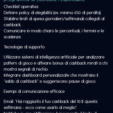
Checklist operativa
Definire policy di elegibilità (es. minimo €50 di perdita).
Stabilire limiti di spesa giornalieri/settimanali collegati al
cashback.
Comunicare in modo chiaro le percentuali, i termini e le
scadenze.
Tecnologie di supporto
Utilizzare sistemi di intelligenza artificiale per analizzare
pattern di gioco e attivare bonus di cashback mirati a chi
mostra segnali di rischio.
Integrare dashboard personalizzate che mostrano il
“saldo di cashback” e suggeriscono pause di gioco.
Esempi di comunicazione efficace
Email: “Hai raggiunto il tuo cashback del 10 % questa
settimana – ecco come usarlo al meglio”.