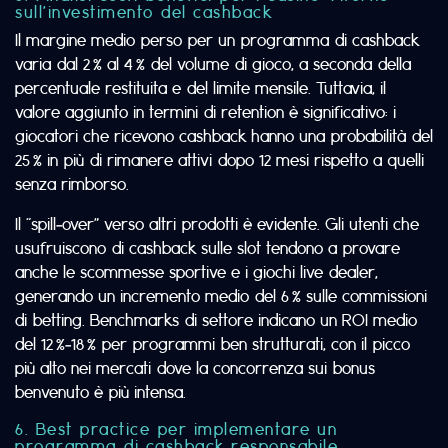
sull’investimento del cashback
Il margine medio perso per un programma di cashback
varia dal 2 % al 4 % del volume di gioco, a seconda della
percentuale restituita e del limite mensile. Tuttavia, il
valore aggiunto in termini di retention è significativo: i
giocatori che ricevono cashback hanno una probabilità del
25 % in più di rimanere attivi dopo 12 mesi rispetto a quelli
senza rimborso.
Il “spill‑over” verso altri prodotti è evidente. Gli utenti che
usufruiscono di cashback sulle slot tendono a provare
anche le scommesse sportive e i giochi live dealer,
generando un incremento medio del 6 % sulle commissioni
di betting. Benchmarks di settore indicano un ROI medio
del 12 %‑18 % per programmi ben strutturati, con il picco
più alto nei mercati dove la concorrenza sui bonus
benvenuto è più intensa.
6. Best practice per implementare un
programma di cashback responsabile