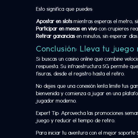
Esto significa que puedes:
Apostar en slots
mientras esperas el metro, si
Participar en mesas en vivo
con crupieres real
Retirar ganancias
en minutos, sin esperar días
Conclusión: Lleva tu juego 
Si buscas un casino online que combine veloci
respuesta. Su infraestructura 5G permite que 
fisuras, desde el registro hasta el retiro.
No dejes que una conexión lenta limite tus ga
bienvenida y comienza a jugar en una plataf
jugador moderno.
Expert Tip: Aprovecha las promociones sema
juego y reducir el tiempo de retiro.
Para iniciar tu aventura con el mejor soporte 