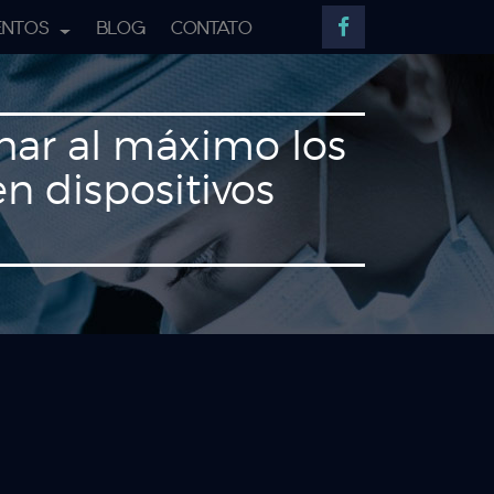
ENTOS
BLOG
CONTATO
har al máximo los
n dispositivos