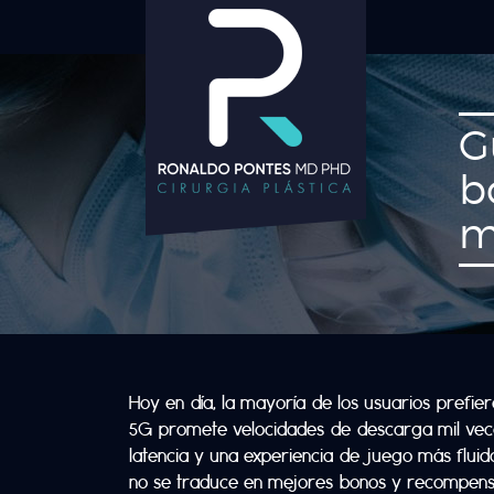
G
b
m
Hoy en día, la mayoría de los usuarios prefie
5G promete velocidades de descarga mil veces
latencia y una experiencia de juego más fluid
no se traduce en mejores bonos y recompen