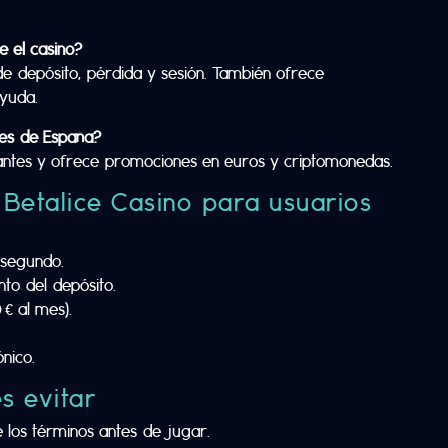
 el casino?
 de depósito, pérdida y sesión. También ofrece
ayuda.
res de España?
lantes y ofrece promociones en euros y criptomonedas.
 Betalice Casino para usuarios
 segundo.
to del depósito.
€ al mes).
nico.
s evitar
e los términos antes de jugar.