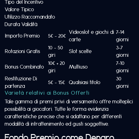
Tipo del Incentivo
Valore Tipico
Utilizzo Raccomandato
Durata Validità
Videoslot e giochi di
7-14
Importo Premio
5€ – 20€
carte
giorni
10 – 50
3-7
Rotazioni Gratis
Slot scelte
giri
giorni
10€ + 20
7-10
Bonus Combinato
Multiuso
giri
giorni
Restituzione Di
30
5€ – 15€
Qualsiasi titolo
partenza
giorni
Varietà relativi ai Bonus Offerti
Tale gamma di premi privi di versamento offre molteplici
possibilità ai giocatori. Tutte le forma evidenzia
caratteristiche precise che si adattano per differenti
modalità di intrattenimento ed gusti soggettive.
Fondo Premio come Denaro