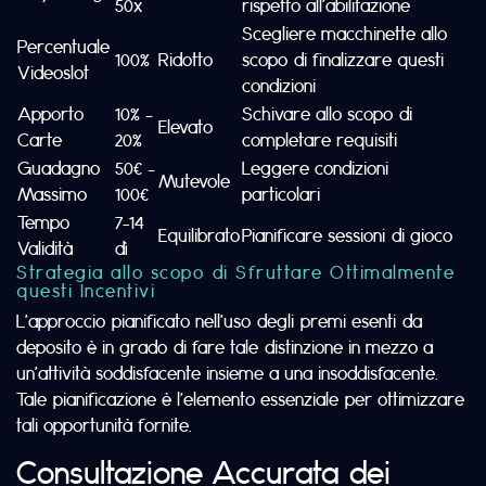
50x
rispetto all’abilitazione
Scegliere macchinette allo
Percentuale
100%
Ridotto
scopo di finalizzare questi
Videoslot
condizioni
Apporto
10% –
Schivare allo scopo di
Elevato
Carte
20%
completare requisiti
Guadagno
50€ –
Leggere condizioni
Mutevole
Massimo
100€
particolari
Tempo
7-14
Equilibrato
Pianificare sessioni di gioco
Validità
dì
Strategia allo scopo di Sfruttare Ottimalmente
questi Incentivi
L’approccio pianificato nell’uso degli premi esenti da
deposito è in grado di fare tale distinzione in mezzo a
un’attività soddisfacente insieme a una insoddisfacente.
Tale pianificazione è l’elemento essenziale per ottimizzare
tali opportunità fornite.
Consultazione Accurata dei