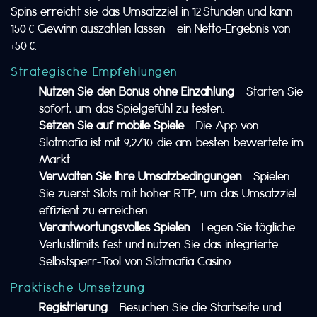
Spins erreicht sie das Umsatzziel in 12 Stunden und kann
150 € Gewinn auszahlen lassen – ein Netto‑Ergebnis von
+50 €.
Strategische Empfehlungen
Nutzen Sie den Bonus ohne Einzahlung
– Starten Sie
sofort, um das Spielgefühl zu testen.
Setzen Sie auf mobile Spiele
– Die App von
Slotmafia ist mit 9,2/10 die am besten bewertete im
Markt.
Verwalten Sie Ihre Umsatzbedingungen
– Spielen
Sie zuerst Slots mit hoher RTP, um das Umsatzziel
effizient zu erreichen.
Verantwortungsvolles Spielen
– Legen Sie tägliche
Verlustlimits fest und nutzen Sie das integrierte
Selbstsperr‑Tool von Slotmafia Casino.
Praktische Umsetzung
Registrierung
– Besuchen Sie die Startseite und