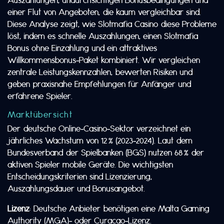
einer Flut von Angeboten, die kaum vergleichbar sind.
Diese Analyse zeigt, wie Slotmafia Casino diese Probleme
löst, indem es schnelle Auszahlungen, einen Slotmafia
Bonus ohne Einzahlung und ein attraktives
Willkommensbonus‑Paket kombiniert. Wir vergleichen
zentrale Leistungskennzahlen, bewerten Risiken und
geben praxisnahe Empfehlungen für Anfänger und
erfahrene Spieler.
Marktübersicht
Der deutsche Online‑Casino‑Sektor verzeichnet ein
jährliches Wachstum von 12 % (2023‑2024). Laut dem
Bundesverband der Spielbanken (BGS) nutzen 68 % der
aktiven Spieler mobile Geräte. Die wichtigsten
Entscheidungskriterien sind Lizenzierung,
Auszahlungsdauer und Bonusangebot.
Lizenz
: Deutsche Anbieter benötigen eine Malta Gaming
Authority (MGA)‑ oder Curacao‑Lizenz.