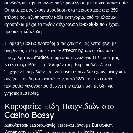
συνδυάζουν την παραδοσιακή προσέγγιση με τη νέα καινοτομία.
Οι παίκτες μας έχουν πρόσβαση στα περισσότερα από 350
τίτλους που εξυπηρετούν κάθε κατηγορία, από τα κλασικά
φρουτάκια μέχρι τα πλέον σύγχρονα video slots που έχουν
προοδευτικά κέρδη.
Η άμεση casino πλατφόρμα παιχνιδιών μας λειτουργεί με
αληθινούς ντίλερ που κάνουν streaming απευθείας από
επαγγελματικά studios, διαμέσου τεχνολογία HD ποιότητας
streaming. Βάσει με δεδομένα της Ευρωπαϊκής Αρχής
Τυχερών Παιχνιδιών, τα live casino παιχνίδια έχουν καταγράψει
αυξήσει την δημοτικότητά τους κατά 127% την τελευταία
πενταετία, γεγονός που δείχνει την αγάπη των μελών για
γνήσιες εμπειρίες.
Κορυφαίες Είδη Παιχνιδιών στο
Casino Bossy
Μπλάκτζακ Παραλλαγές:
Περιλαμβάνουμε European,
American, και VIP τραπέζια με ποικίλα limits στοιχήματος που