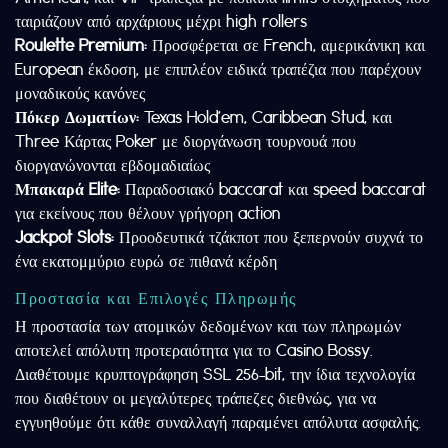
ταιριάζουν από αρχάριους μέχρι high rollers
Roulette Premium:
Προσφέρεται σε French, αμερικάνικη και
European έκδοση, με επιπλέον ειδικά τραπέζια που παρέχουν
μοναδικούς κανόνες
Πόκερ Δωματίων:
Texas Hold’em, Caribbean Stud, και
Three Κάρτας Poker με διοργάνωση τουρνουά που
διοργανώνονται εβδομαδιαίως
Μπακαρά Elite:
Παραδοσιακό baccarat και speed baccarat
για εκείνους που θέλουν γρήγορη action
Jackpot Slots:
Προοδευτικά τζάκποτ που ξεπερνούν συχνά το
ένα εκατομμύριο ευρώ σε πιθανά κέρδη
Προστασία και Επιλογές Πληρωμής
Η προστασία των ατομικών δεδομένων και των πληρωμών
αποτελεί απόλυτη προτεραιότητα για το Casino Bossy.
Διαθέτουμε κρυπτογράφηση SSL 256-bit, την ίδια τεχνολογία
που διαθέτουν οι μεγαλύτερες τράπεζες διεθνώς, για να
εγγυηθούμε ότι κάθε συναλλαγή παραμένει απόλυτα ασφαλής.