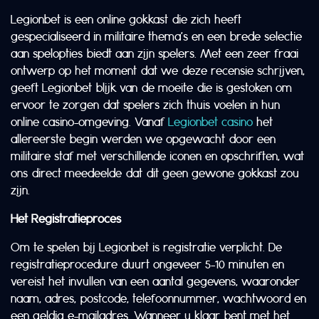
Legionbet is een online gokkast die zich heeft
gespecialiseerd in militaire thema’s en een brede selectie
aan spelopties biedt aan zijn spelers. Met een zeer fraai
ontwerp op het moment dat we deze recensie schrijven,
geeft Legionbet blijk van de moeite die is gestoken om
ervoor te zorgen dat spelers zich thuis voelen in hun
online casino-omgeving. Vanaf
Legionbet casino
het
allereerste begin werden we opgewacht door een
militaire staf met verschillende iconen en opschriften, wat
ons direct meedeelde dat dit geen gewone gokkast zou
zijn.
Het Registratieproces
Om te spelen bij Legionbet is registratie verplicht. De
registratieprocedure duurt ongeveer 5-10 minuten en
vereist het invullen van een aantal gegevens, waaronder
naam, adres, postcode, telefoonnummer, wachtwoord en
een geldig e-mailadres. Wanneer u klaar bent met het