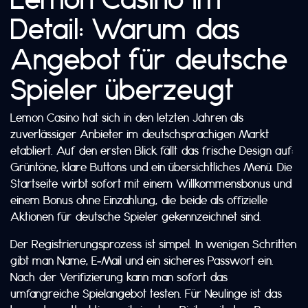
Detail: Warum das
Angebot für deutsche
Spieler überzeugt
Lemon Casino hat sich in den letzten Jahren als
zuverlässiger Anbieter im deutschsprachigen Markt
etabliert. Auf den ersten Blick fällt das frische Design auf:
Grüntöne, klare Buttons und ein übersichtliches Menü. Die
Startseite wirbt sofort mit einem Willkommensbonus und
einem Bonus ohne Einzahlung, die beide als offizielle
Aktionen für deutsche Spieler gekennzeichnet sind.
Der Registrierungsprozess ist simpel. In wenigen Schritten
gibt man Name, E‑Mail und ein sicheres Passwort ein.
Nach der Verifizierung kann man sofort das
umfangreiche Spielangebot testen. Für Neulinge ist das