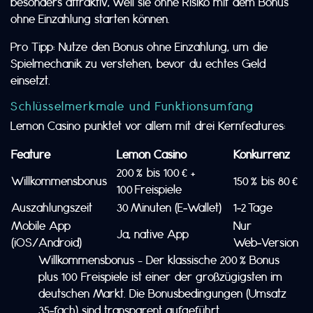
besonders attraktiv, weil sie ohne Risiko mit dem Bonus
ohne Einzahlung starten können.
Pro Tipp: Nutze den Bonus ohne Einzahlung, um die
Spielmechanik zu verstehen, bevor du echtes Geld
einsetzt.
Schlüsselmerkmale und Funktionsumfang
Lemon Casino punktet vor allem mit drei Kernfeatures:
Feature
Lemon Casino
Konkurrenz
200 % bis 100 € +
Willkommensbonus
150 % bis 80 €
100 Freispiele
Auszahlungszeit
30 Minuten (E‑Wallet)
1‑2 Tage
Mobile App
Nur
Ja, native App
(iOS/Android)
Web‑Version
Willkommensbonus – Der klassische 200 % Bonus
plus 100 Freispiele ist einer der großzügigsten im
deutschen Markt. Die Bonusbedingungen (Umsatz
35‑fach) sind transparent aufgeführt.