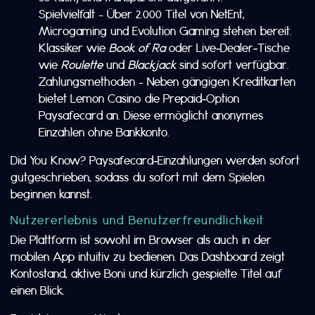
Spielvielfalt – Über 2.000 Titel von NetEnt,
Microgaming und Evolution Gaming stehen bereit.
Klassiker wie
Book of Ra
oder Live‑Dealer‑Tische
wie
Roulette
und
Blackjack
sind sofort verfügbar.
Zahlungsmethoden – Neben gängigen Kreditkarten
bietet Lemon Casino die Prepaid‑Option
Paysafecard an. Diese ermöglicht anonymes
Einzahlen ohne Bankkonto.
Did You Know? Paysafecard‑Einzahlungen werden sofort
gutgeschrieben, sodass du sofort mit dem Spielen
beginnen kannst.
Nutzererlebnis und Benutzerfreundlichkeit
Die Plattform ist sowohl im Browser als auch in der
mobilen App intuitiv zu bedienen. Das Dashboard zeigt
Kontostand, aktive Boni und kürzlich gespielte Titel auf
einen Blick.