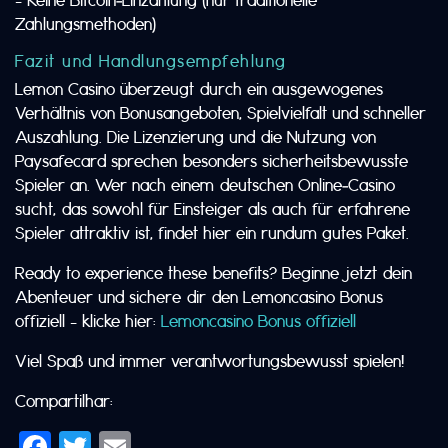
Zahlungsmethoden)
Fazit und Handlungsempfehlung
Lemon Casino überzeugt durch ein ausgewogenes
Verhältnis von Bonusangeboten, Spielvielfalt und schneller
Auszahlung. Die Lizenzierung und die Nutzung von
Paysafecard sprechen besonders sicherheitsbewusste
Spieler an. Wer nach einem deutschen Online‑Casino
sucht, das sowohl für Einsteiger als auch für erfahrene
Spieler attraktiv ist, findet hier ein rundum gutes Paket.
Ready to experience these benefits? Beginne jetzt dein
Abenteuer und sichere dir den Lemoncasino Bonus
offiziell – klicke hier:
Lemoncasino Bonus offiziell
Viel Spaß und immer verantwortungsbewusst spielen!
Compartilhar:
Facebook
Twitter
Email