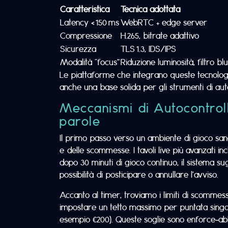
Caratteristica
Tecnica adottata
Latency < 150 ms
WebRTC + edge server
Compressione
H.265, bitrate adattivo
Sicurezza
TLS 1.3, IDS/IPS
Modalità “focus”
Riduzione luminosità, filtro blu
Le piattaforme che integrano queste tecnologi
anche una base solida per gli strumenti di auto
Meccanismi di Autocontrollo
parole
Il primo passo verso un ambiente di gioco san
e delle scommesse. I tavoli live più avanzati in
dopo 30 minuti di gioco continuo, il sistema s
possibilità di posticipare o annullare l’avviso.
Accanto al timer, troviamo i limiti di scommess
impostare un tetto massimo per puntata singo
esempio €200). Queste soglie sono enforce‑able a