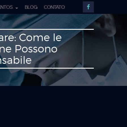
ENTOS
BLOG
CONTATO
iare: Come le
ine Possono
sabile