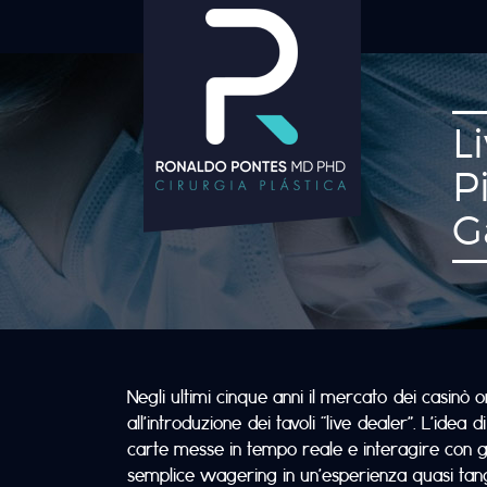
L
P
G
Negli ultimi cinque anni il mercato dei casinò 
all’introduzione dei tavoli “live dealer”. L’ide
carte messe in tempo reale e interagire con gli
semplice wagering in un’esperienza quasi tang