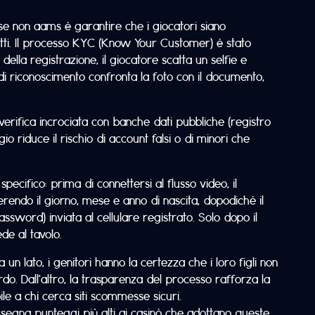
sse non aams è garantire che i giocatori siano
etti. Il processo KYC (Know Your Customer) è stato
ella registrazione, il giocatore scatta un selfie e
di riconoscimento confronta la foto con il documento,
verifica incrociata con banche dati pubbliche (registro
io riduce il rischio di account falsi o di minori che
specifico: prima di connettersi al flusso video, il
rendo il giorno, mese e anno di nascita, dopodiché il
sword) inviata al cellulare registrato. Solo dopo il
de al tavolo.
 un lato, i genitori hanno la certezza che i loro figli non
o. Dall’altro, la trasparenza del processo rafforza la
le a chi cerca siti scommesse sicuri.
ssegna punteggi più alti ai casinò che adottano queste