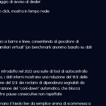
ggio di avviso al dealer.
 click, mostra in tempo reale:
ci a barre e linee, consentendo al giocatore di
familiari virtuali” (un benchmark anonimo basato su dati
introdotto nel 2023 una suite di tool di autocontrollo
, i dati interni mostrano una riduzione del 18 % delle
ne del 12 % dei reclami di dipendenza segnalati da
egrazione del “cool‑down” automatico, che blocca
re pause consecutive non rispettate.
mano il tavolo live da semplice arena di scommessa a