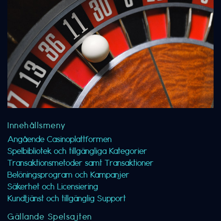
Innehållsmeny
Angående Casinoplattformen
Spelbibliotek och tillgängliga Kategorier
Transaktionsmetoder samt Transaktioner
Belöningsprogram och Kampanjer
Säkerhet och Licensiering
Kundtjänst och tillgänglig Support
Gällande Spelsajten