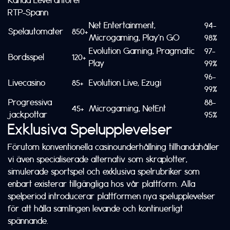
RTP-Spann
Net Entertainment,
94-
Spelautomater
850+
Microgaming, Play’n GO
98%
Evolution Gaming, Pragmatic
97-
Bordsspel
120+
Play
99%
96-
Livecasino
85+
Evolution Live, Ezugi
99%
Progressiva
88-
45+
Microgaming, NetEnt
jackpottar
95%
Exklusiva Spelupplevelser
Förutom konventionella casinounderhållning tillhandahåller
vi även specialiserade alternativ som skraplotter,
simulerade sportspel och exklusiva spelrubriker som
enbart existerar tillgängliga hos vår plattform. Alla
spelperiod introducerar plattformen nya spelupplevelser
för att hålla samlingen levande och kontinuerligt
spännande.