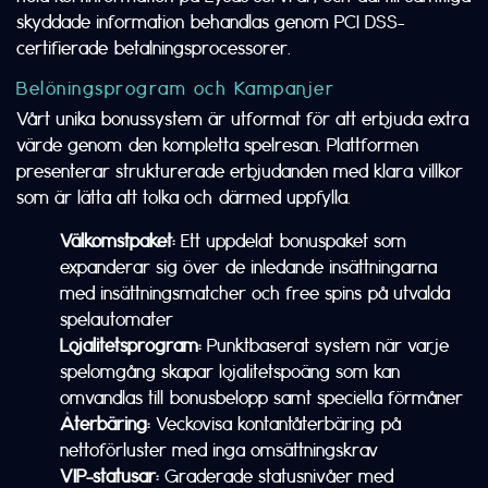
skyddade information behandlas genom PCI DSS-
certifierade betalningsprocessorer.
Belöningsprogram och Kampanjer
Vårt unika bonussystem är utformat för att erbjuda extra
värde genom den kompletta spelresan. Plattformen
presenterar strukturerade erbjudanden med klara villkor
som är lätta att tolka och därmed uppfylla.
Välkomstpaket:
Ett uppdelat bonuspaket som
expanderar sig över de inledande insättningarna
med insättningsmatcher och free spins på utvalda
spelautomater
Lojalitetsprogram:
Punktbaserat system när varje
spelomgång skapar lojalitetspoäng som kan
omvandlas till bonusbelopp samt speciella förmåner
Återbäring:
Veckovisa kontantåterbäring på
nettoförluster med inga omsättningskrav
VIP-statusar:
Graderade statusnivåer med