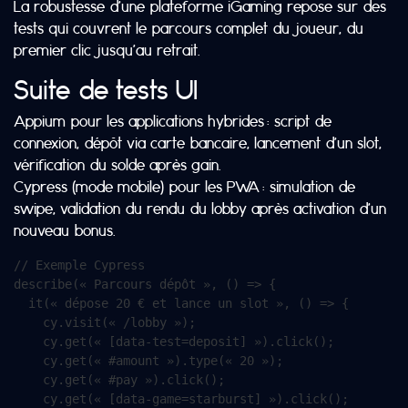
La robustesse d’une plateforme iGaming repose sur des
tests qui couvrent le parcours complet du joueur, du
premier clic jusqu’au retrait.
Suite de tests UI
Appium pour les applications hybrides : script de
connexion, dépôt via carte bancaire, lancement d’un slot,
vérification du solde après gain.
Cypress (mode mobile) pour les PWA : simulation de
swipe, validation du rendu du lobby après activation d’un
nouveau bonus.
// Exemple Cypress

describe(« Parcours dépôt », () => {

  it(« dépose 20 € et lance un slot », () => {

    cy.visit(« /lobby »);

    cy.get(« [data-test=deposit] »).click();

    cy.get(« #amount »).type(« 20 »);

    cy.get(« #pay »).click();

    cy.get(« [data-game=starburst] »).click();
