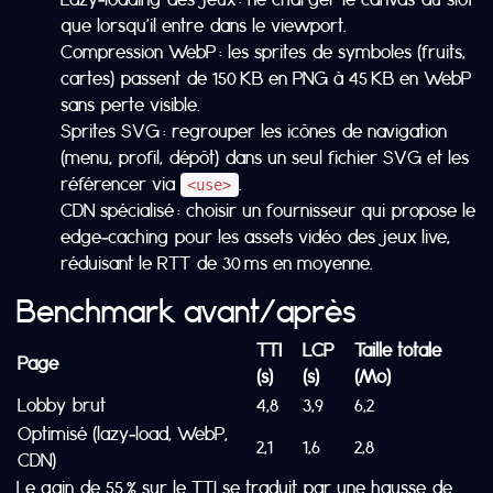
que lorsqu’il entre dans le viewport.
Compression WebP : les sprites de symboles (fruits,
cartes) passent de 150 KB en PNG à 45 KB en WebP
sans perte visible.
Sprites SVG : regrouper les icônes de navigation
(menu, profil, dépôt) dans un seul fichier SVG et les
référencer via
.
<use>
CDN spécialisé : choisir un fournisseur qui propose le
edge‑caching pour les assets vidéo des jeux live,
réduisant le RTT de 30 ms en moyenne.
Benchmark avant/après
TTI
LCP
Taille totale
Page
(s)
(s)
(Mo)
Lobby brut
4,8
3,9
6,2
Optimisé (lazy‑load, WebP,
2,1
1,6
2,8
CDN)
Le gain de 55 % sur le TTI se traduit par une hausse de