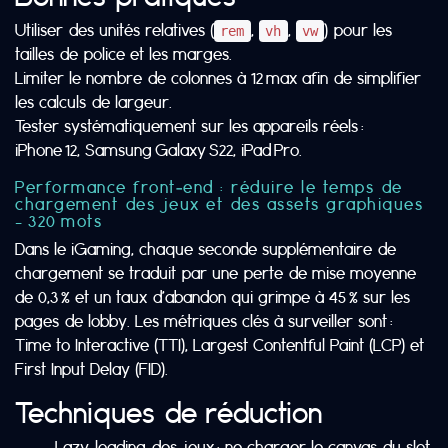
Utiliser des unités relatives (
,
,
) pour les
rem
vh
vw
tailles de police et les marges.
Limiter le nombre de colonnes à 12 max afin de simplifier
les calculs de largeur.
Tester systématiquement sur les appareils réels :
iPhone 12, Samsung Galaxy S22, iPad Pro.
Performance front‑end : réduire le temps de
chargement des jeux et des assets graphiques
– 320 mots
Dans le iGaming, chaque seconde supplémentaire de
chargement se traduit par une perte de mise moyenne
de 0,3 % et un taux d’abandon qui grimpe à 45 % sur les
pages de lobby. Les métriques clés à surveiller sont :
Time to Interactive (TTI), Largest Contentful Paint (LCP) et
First Input Delay (FID).
Techniques de réduction
Lazy‑loading des jeux : ne charger le canvas du slot