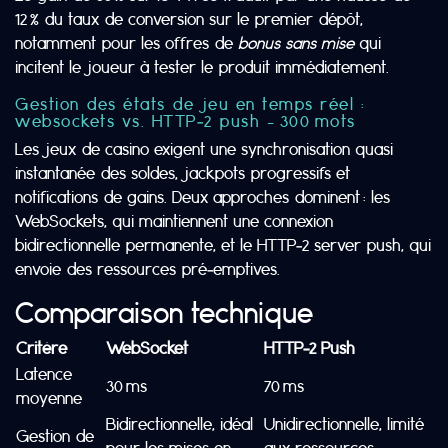
12 % du taux de conversion sur le premier dépôt,
notamment pour les offres de
bonus sans mise
qui
incitent le joueur à tester le produit immédiatement.
Gestion des états de jeu en temps réel :
websockets vs. HTTP‑2 push – 300 mots
Les jeux de casino exigent une synchronisation quasi
instantanée des soldes, jackpots progressifs et
notifications de gains. Deux approches dominent : les
WebSockets, qui maintiennent une connexion
bidirectionnelle permanente, et le HTTP‑2 server push, qui
envoie des ressources pré‑emptives.
Comparaison technique
Critère
WebSocket
HTTP‑2 Push
Latence
30 ms
70 ms
moyenne
Bidirectionnelle, idéal
Unidirectionnelle, limité
Gestion de
pour les mises en
aux ressources