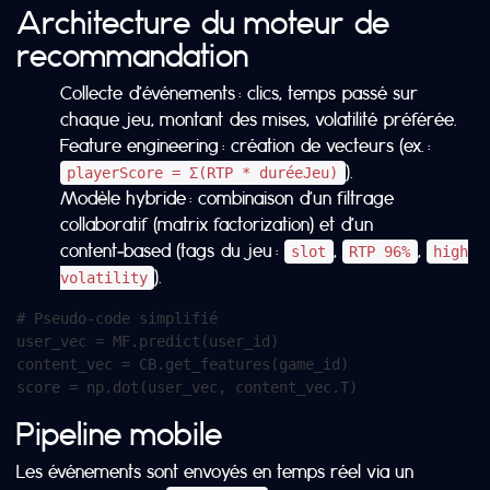
Architecture du moteur de
recommandation
Collecte d’événements : clics, temps passé sur
chaque jeu, montant des mises, volatilité préférée.
Feature engineering : création de vecteurs (ex. :
).
playerScore = Σ(RTP * duréeJeu)
Modèle hybride : combinaison d’un filtrage
collaboratif (matrix factorization) et d’un
content‑based (tags du jeu :
,
,
slot
RTP 96%
high
).
volatility
# Pseudo‑code simplifié

user_vec = MF.predict(user_id)

content_vec = CB.get_features(game_id)

Pipeline mobile
Les événements sont envoyés en temps réel via un