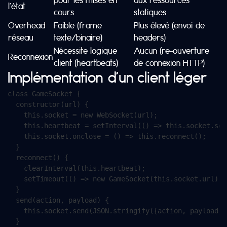
l’état
cours
statiques
Overhead
Faible (frame
Plus élevé (envoi de
réseau
texte/binaire)
headers)
Nécessite logique
Aucun (re‑ouverture
Reconnexion
client (heartbeats)
de connexion HTTP)
Implémentation d’un client léger
class GameSocket {

  constructor(url) {

    this.socket = new WebSocket(url);

    this.heartbeat = setInterval(() => this.socket.sen
    this.socket.onclose = () => this.reconnect();

  }

  reconnect() {

    clearInterval(this.heartbeat);

    setTimeout(() => new GameSocket(this.socket.url), 3
  }

  send(action, payload) {

    this.socket.send(JSON.stringify({action, payload}))
  }
