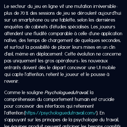
Le secteur du jeu en ligne vit une mutation irréversible :
plus de 70 % des sessions de jeu se déroulent aujourd’hui
sur un smartphone ou une tablette, selon les dernières
enquêtes de cabinets d’études spécialisés. Les joueurs
attendent une fluidité comparable à celle d’une application
native, des temps de chargement de quelques secondes,
et surtout la possibilité de placer leurs mises en un clin
d’œil, même en déplacement. Cette évolution ne concerne
pas uniquement les gros opérateurs ; les nouveaux
entrants doivent dès le départ concevoir une UI mobile
qui capte l’attention, retient le joueur et le pousse à
revenir.
Comme le souligne
Psychologuedutravail
, la
compréhension du comportement humain est cruciale
pour concevoir des interfaces qui retiennent
l’attention (
https://psychologuedutravail.com/
). En
s’appuyant sur les principes de la psychologie du travail,
les équipes produit peuvent anticiper les besoins cognitifs