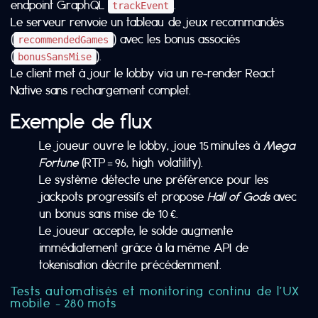
endpoint GraphQL
.
trackEvent
Le serveur renvoie un tableau de jeux recommandés
(
) avec les bonus associés
recommendedGames
(
).
bonusSansMise
Le client met à jour le lobby via un re‑render React
Native sans rechargement complet.
Exemple de flux
Le joueur ouvre le lobby, joue 15 minutes à
Mega
Fortune
(RTP = 96, high volatility).
Le système détecte une préférence pour les
jackpots progressifs et propose
Hall of Gods
avec
un bonus sans mise de 10 €.
Le joueur accepte, le solde augmente
immédiatement grâce à la même API de
tokenisation décrite précédemment.
Tests automatisés et monitoring continu de l’UX
mobile – 280 mots