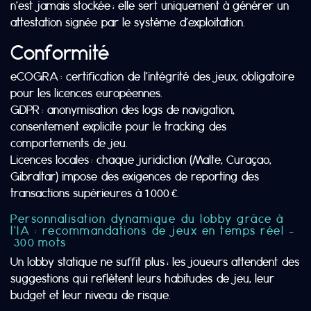
n’est jamais stockée ; elle sert uniquement à générer un
attestation signée par le système d’exploitation.
Conformité
eCOGRA : certification de l’intégrité des jeux, obligatoire
pour les licences européennes.
GDPR : anonymisation des logs de navigation,
consentement explicite pour le tracking des
comportements de jeu.
Licences locales : chaque juridiction (Malte, Curaçao,
Gibraltar) impose des exigences de reporting des
transactions supérieures à 1 000 €.
Personnalisation dynamique du lobby grâce à
l’IA : recommandations de jeux en temps réel –
300 mots
Un lobby statique ne suffit plus ; les joueurs attendent des
suggestions qui reflètent leurs habitudes de jeu, leur
budget et leur niveau de risque.