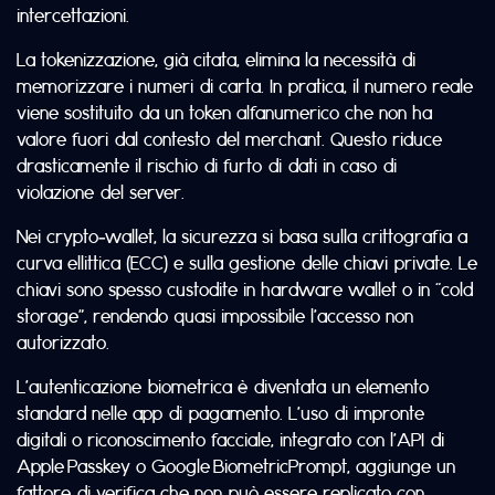
intercettazioni.
La tokenizzazione, già citata, elimina la necessità di
memorizzare i numeri di carta. In pratica, il numero reale
viene sostituito da un token alfanumerico che non ha
valore fuori dal contesto del merchant. Questo riduce
drasticamente il rischio di furto di dati in caso di
violazione del server.
Nei crypto‑wallet, la sicurezza si basa sulla crittografia a
curva ellittica (ECC) e sulla gestione delle chiavi private. Le
chiavi sono spesso custodite in hardware wallet o in “cold
storage”, rendendo quasi impossibile l’accesso non
autorizzato.
L’autenticazione biometrica è diventata un elemento
standard nelle app di pagamento. L’uso di impronte
digitali o riconoscimento facciale, integrato con l’API di
Apple Passkey o Google BiometricPrompt, aggiunge un
fattore di verifica che non può essere replicato con