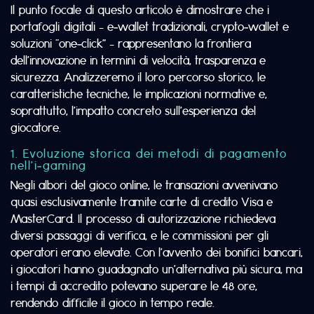
Il punto focale di questo articolo è dimostrare che i
portafogli digitali – e‑wallet tradizionali, crypto‑wallet e
soluzioni “one‑click” – rappresentano la frontiera
dell’innovazione in termini di velocità, trasparenza e
sicurezza. Analizzeremo il loro percorso storico, le
caratteristiche tecniche, le implicazioni normative e,
soprattutto, l’impatto concreto sull’esperienza del
giocatore.
1. Evoluzione storica dei metodi di pagamento
nell’i‑gaming
Negli albori del gioco online, le transazioni avvenivano
quasi esclusivamente tramite carte di credito Visa e
MasterCard. Il processo di autorizzazione richiedeva
diversi passaggi di verifica, e le commissioni per gli
operatori erano elevate. Con l’avvento dei bonifici bancari,
i giocatori hanno guadagnato un’alternativa più sicura, ma
i tempi di accredito potevano superare le 48 ore,
rendendo difficile il gioco in tempo reale.