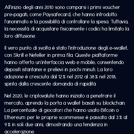
All’inizio degli anni 2010 sono comparsi i primi voucher
pre‑pagati, come Paysafecard, che hanno introdotto
l’anonimato e la possibilità di controllare la spesa. Tuttavia,
la necessità di acquistare fisicamente i codici ha limitato la
loro diffusione.
Il vero punto di svolta è stato l’introduzione degli e‑wallet,
con Skrill e Neteller in prima fila. Queste piattaforme
hanno offerto un’interfaccia web e mobile, consentendo
depositi istantanei e prelievi in pochi minuti. La loro
adozione è cresciuta dal 12 % nel 2012 al 38 % nel 2018,
spinta dalla crescente domanda di rapidità.
Nel 2020, le criptovalute hanno iniziato a penetrare il
mercato, aprendo la porta a wallet basati su blockchain.
La percentuale di giocatori che hanno usato Bitcoin o
Ethereum per le proprie scommesse è passata dal 3 % al
9 % in soli due anni, dimostrando una tendenza in
accelerazione.