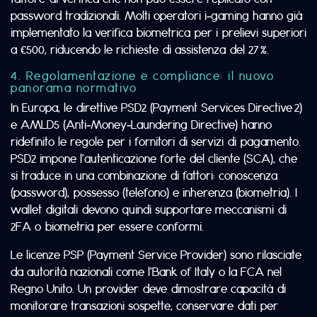
password tradizionali. Molti operatori i‑gaming hanno già
implementato la verifica biometrica per i prelievi superiori
a €500, riducendo le richieste di assistenza del 27 %.
4. Regolamentazione e compliance: il nuovo
panorama normativo
In Europa, le direttive PSD2 (Payment Services Directive 2)
e AMLD5 (Anti‑Money‑Laundering Directive) hanno
ridefinito le regole per i fornitori di servizi di pagamento.
PSD2 impone l’autenticazione forte del cliente (SCA), che
si traduce in una combinazione di fattori: conoscenza
(password), possesso (telefono) e inherenza (biometria). I
wallet digitali devono quindi supportare meccanismi di
2FA o biometria per essere conformi.
Le licenze PSP (Payment Service Provider) sono rilasciate
da autorità nazionali come l’Bank of Italy o la FCA nel
Regno Unito. Un provider deve dimostrare capacità di
monitorare transazioni sospette, conservare dati per