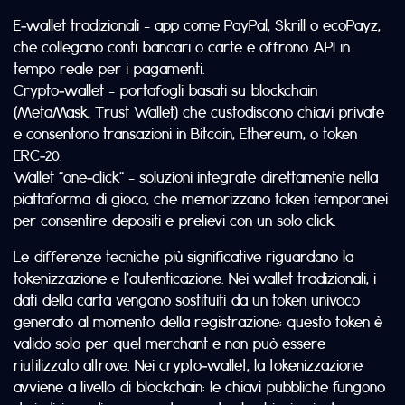
E‑wallet tradizionali – app come PayPal, Skrill o ecoPayz,
che collegano conti bancari o carte e offrono API in
tempo reale per i pagamenti.
Crypto‑wallet – portafogli basati su blockchain
(MetaMask, Trust Wallet) che custodiscono chiavi private
e consentono transazioni in Bitcoin, Ethereum, o token
ERC‑20.
Wallet “one‑click” – soluzioni integrate direttamente nella
piattaforma di gioco, che memorizzano token temporanei
per consentire depositi e prelievi con un solo click.
Le differenze tecniche più significative riguardano la
tokenizzazione e l’autenticazione. Nei wallet tradizionali, i
dati della carta vengono sostituiti da un token univoco
generato al momento della registrazione; questo token è
valido solo per quel merchant e non può essere
riutilizzato altrove. Nei crypto‑wallet, la tokenizzazione
avviene a livello di blockchain: le chiavi pubbliche fungono