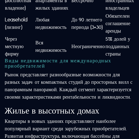
(абсолютная
апартаменты в
Бессрочно
иностранных
владение)
жилых зданиях
владельцев
Обязателен
Leasehold
Любая
До 90 летнего
соглашение
(лизинг)
недвижимость
периода (3×30)
аренды
Через
51% долей у
Вся
местную
Неограниченно
подданных
недвижимость
фирму
страны
Виды недвижимости для международных
приобретателей
Рынок представляет разнообразные возможности для
разных задач: от компактных студий до просторных вилл с
панорамным панорамой. Каждый сегмент характеризуется
своими характеристиками рентабельности и ликвидности.
Жилье в высотных домах
Квартиры в новых зданиях представляют наиболее
популярный вариант среди зарубежных приобретателей.
Развитая инфраструктура, включающая бассейны для