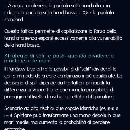
– Azione: mantenere la puntata sulla hand alta, ma
ridurre la puntata sulla hand bassa a 0,5 × la puntata
standard.
Questa tattica permette di capitalizzare la forza della
hand alta senza esporsi eccessivamente alla vulnerabilità
della hand bassa.
Strategie di split e push: quando dividere o
mantenere le mani
Il Pai Gow Live offre la possibilità di “split” (dividere) le
carte in modo da creare combinazioni più equilibrate. La
decisione di split dipende da tre fattori principali: la
differenza di valore tra le due mani, la probabilità di
pareggio e il livello di rischio accettato dal giocatore.
Scenario ad alto rischio: due coppie identiche (es. 8‑8 e
8‑8). Splittare può trasformare una mano debole in due
mani medie, ma aumenta la probabilità di perdere
entrambe.