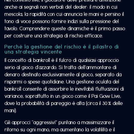
anche ai segnali non verbali del dealer: il modo in cui
mescola, la rapidità con cui annuncia le mani e persino il
tono di voce possono fornire indizi sulla pressione del
tavolo. Comprendere queste dinamiche è il primo passo
per costruire una strategia di rischio efficace.
Perché la gestione del rischio è il pilastro di
una strategia vincente
Il concetto di bankroll è il fulcro di qualsiasi approccio
serio al gioco d’azzardo. Si tratta dell’ammontare di
denaro destinato esclusivamente al gioco, separato da
risparmi o spese quotidiane. Una gestione oculata del
bankroll consente di assorbire le inevitabili fluttuazioni di
variance, soprattutto in un gioco come il Pai Gow Live,
dove la probabilità di pareggio è alta (circa il 30 % delle
mani).
Gli approcci “aggressivi” puntano a massimizzare il
ritorno su ogni mano, ma aumentano la volatilità e il