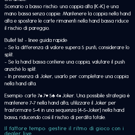
Scenario a basso rischio: una coppia alta (K‑K) e una
mano bassa senza coppie. Mantenere la coppia nella hand
alta e spostare le carte rimanenti nella hand bassa riduce
il rischio di pareggio.
Bullet list – linee guida rapide:
– Se la differenza di valore supera 5 punti, considerare lo
split.
– Se la hand bassa contiene una coppia, valutare il push
anziché lo split.
– In presenza di Joker, usarlo per completare una coppia
nella hand alta.
Esempio: carte 7♠ 7♥ 5♣ 4♦ Joker. Una possibile strategia è
mantenere 7‑7 nella hand alta, utilizzare il Joker per
trasformare 5‑4 in una sequenza (4‑5‑Joker) nella hand
bassa, riducendo così il rischio di perdita totale.
Il fattore tempo: gestire il ritmo di gioco con i
dealer live