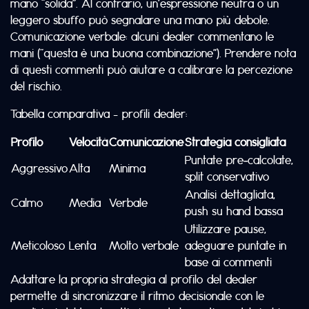
mano “solida”. Al contrario, un’espressione neutra o un
leggero sbuffo può segnalare una mano più debole.
Comunicazione verbale: alcuni dealer commentano le
mani (“questa è una buona combinazione”). Prendere nota
di questi commenti può aiutare a calibrare la percezione
del rischio.
Tabella comparativa – profili dealer:
Profilo
Velocità
Comunicazione
Strategia consigliata
Puntate pre‑calcolate,
Aggressivo
Alta
Minima
split conservativo
Analisi dettagliata,
Calmo
Media
Verbale
push su hand bassa
Utilizzare pause,
Meticoloso
Lenta
Molto verbale
adeguare puntate in
base ai commenti
Adattare la propria strategia al profilo del dealer
permette di sincronizzare il ritmo decisionale con le