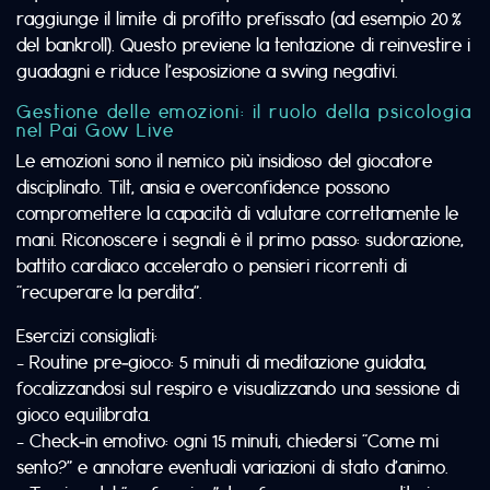
raggiunge il limite di profitto prefissato (ad esempio 20 %
del bankroll). Questo previene la tentazione di reinvestire i
guadagni e riduce l’esposizione a swing negativi.
Gestione delle emozioni: il ruolo della psicologia
nel Pai Gow Live
Le emozioni sono il nemico più insidioso del giocatore
disciplinato. Tilt, ansia e overconfidence possono
compromettere la capacità di valutare correttamente le
mani. Riconoscere i segnali è il primo passo: sudorazione,
battito cardiaco accelerato o pensieri ricorrenti di
“recuperare la perdita”.
Esercizi consigliati:
– Routine pre‑gioco: 5 minuti di meditazione guidata,
focalizzandosi sul respiro e visualizzando una sessione di
gioco equilibrata.
– Check‑in emotivo: ogni 15 minuti, chiedersi “Come mi
sento?” e annotare eventuali variazioni di stato d’animo.