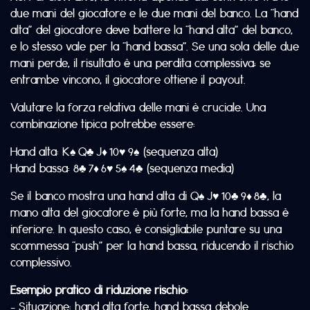
due mani del giocatore e le due mani del banco. La “hand
alta” del giocatore deve battere la “hand alta” del banco,
e lo stesso vale per la “hand bassa”. Se una sola delle due
mani perde, il risultato è una perdita complessiva; se
entrambe vincono, il giocatore ottiene il payout.
Valutare la forza relativa delle mani è cruciale. Una
combinazione tipica potrebbe essere:
Hand alta: K♠ Q♣ J♦ 10♥ 9♠ (sequenza alta)
Hand bassa: 8♣ 7♦ 6♥ 5♠ 4♣ (sequenza media)
Se il banco mostra una hand alta di Q♠ J♥ 10♣ 9♦ 8♣, la
mano alta del giocatore è più forte, ma la hand bassa è
inferiore. In questo caso, è consigliabile puntare su una
scommessa “push” per la hand bassa, riducendo il rischio
complessivo.
Esempio pratico di riduzione rischio:
– Situazione: hand alta forte, hand bassa debole.